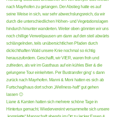
nach Mayrhofen zu gelangen. Der Abstieg hatte es auf
seine Weise in sich, war sehr abwechslungsreich, da wir
durch die unterschiedlichen Höhen- und Vegetationslagen
hindurch hinunter wanderten. Weiter oben gönnten wir uns
noch chillige Verweilpausen um dann auf den steil abwärts
schlängelnden, teils unübersichtlichen Pfaden durch
dickichthaften Wald unsere Knie nochmal so richtig
herauszufordern. Geschafft, wir VIER, waren froh und
zufrieden, als wir im Gasthaus auf ein kühles Bier & die
gelungene Tour einkehrten. Per Bustransfer ging‘ s dann
zurück nach Mayrhofen. Manni & Moni hatten es sich ab
Furtschaglhaus dort schon „Wellness-haft“ gut gehen
lassen 🙂
Liane & Karsten hatten sich mehrere schöne Tage in
Hintertux gemacht. Wiedervereint versammelte sich unsere
„komplette“ Mannschaft abends im Ort zu lecker Essen &