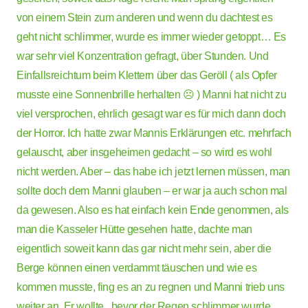
von einem Stein zum anderen und wenn du dachtest es
geht nicht schlimmer, wurde es immer wieder getoppt… Es
war sehr viel Konzentration gefragt, über Stunden. Und
Einfallsreichtum beim Klettern über das Geröll ( als Opfer
musste eine Sonnenbrille herhalten ☹ ) Manni hat nicht zu
viel versprochen, ehrlich gesagt war es für mich dann doch
der Horror. Ich hatte zwar Mannis Erklärungen etc. mehrfach
gelauscht, aber insgeheimen gedacht – so wird es wohl
nicht werden. Aber – das habe ich jetzt lernen müssen, man
sollte doch dem Manni glauben – er war ja auch schon mal
da gewesen. Also es hat einfach kein Ende genommen, als
man die Kasseler Hütte gesehen hatte, dachte man
eigentlich soweit kann das gar nicht mehr sein, aber die
Berge können einen verdammt täuschen und wie es
kommen musste, fing es an zu regnen und Manni trieb uns
weiter an. Er wollte , bevor der Regen schlimmer wurde,