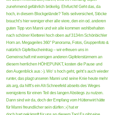
zunehmend gefährlich brökelig. Ehrfurcht! Geht das, da
hoch, in diesem Blockgelände? Teils seilversichert, Stöcke
braucht’s hier weniger eher alle viere, den ein od. anderen
guten Tipp von Manni und wir alle kommen wohlbehalten
nach schöner Kletterei hoch oben auf 3134m Schönbichler
Horn an. Megageiles 360° Panorama, Fotos, Gruppenfoto &
natürlich Gipfelbucheintrag – wir erfreuen uns in
Gemeinschaft mit wenigen anderen Gipfelerstürmern an
diesem herrlichen HÖHEPUNKT, kosten die Pause und
den Augenblick aus :-). Wo‘ s hoch geht, geht’s auch wieder
runter, das plagt unseren Manni und seine Knie heute mehr
als arg, da hilft’s ein Alt-Schneefeld abseits des Weges
wenigstens für einen Teil des langen Abstiegs zu nutzen.
Dann sind wir da, doch der Empfang vom Hüttenwirt hätte
für Manni freundlicher sein dürfen ;-( hat er
doch hart gekämpft für uns an diesem Tag! Es gibt eine