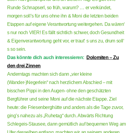
Runde Schnapserl, so früh, warum? … er verkündet,
morgen soll’s für uns ohne ihn & Moni die letzten beiden
Etappen auf eigene Verantwortung weitergehen. Da wären‘
s nur noch VIER! Es fällt sichtlich schwer, doch Gesundheit
& Eigenverantwortung geht vor, er traut‘ s uns zu, drum soll‘
s so sein.
Das könnte dich auch interessieren:
Dolomiten – Zu
den drei Zinnen
Anderntags machten sich dann „vier kleine
(Wander-)Negerlein“ nach herzlichem Abschied – mit
bisschen Pippi in den Augen- ohne den geschätzten
Bergführer und seine Moni auf die nächste Etappe. Ziel
heute: die Friesenberghütte und anders als die Tage zuvor,
ging’s nahezu als „Ruhetag“ durch. Abwärts Richtung
Schlegeis-Stausee, dann gemütlich auf bequemen Weg am
Ufer desselben entlang, machten wir an seinem anderen