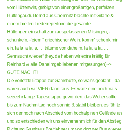
vom Hüttenwirt, gefolgt von einer großartigen, perfekten
Hüttengaudi. Bernd aus Chemnitz brachte mit Gitarre &
einem breiten Liederrepertoire die gesamte
Hüttengemeinschaft zum ausgelassenen Mitsingen, -
schunkeln, -feiern “ griechischer Wein, komm‘ schenk mir
ein, la la la la la, … träume von daheim, la la la la, …
Sehnsucht wieder“ (hey, da haben wir extra kräftig für
Reinhard & alle Daheimgebliebenen mitgesungen) ->
GUTE NACHT!
Die vorletzte Etappe zur Gamshütte, so war’s geplant – da
waren auch wir VIER dann raus. Es wäre eine nochmals
seeeehr lange Tagesetappe geworden, das Wetter sollte
bis zum Nachmittag noch sonnig & stabil bleiben, es fühlte
sich dennoch nach Abschied vom hochalpinen Gelände an
und so entschieden wir uns einvernehmlich für den Abstieg
Richtung Gasthaus Breitlahner um von dort per Bus wieder