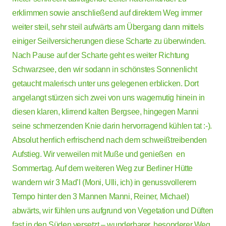
erklimmen sowie anschließend auf direktem Weg immer
weiter steil, sehr steil aufwärts am Übergang dann mittels
einiger Seilversicherungen diese Scharte zu überwinden.
Nach Pause auf der Scharte geht es weiter Richtung
Schwarzsee, den wir sodann in schönstes Sonnenlicht
getaucht malerisch unter uns gelegenen erblicken. Dort
angelangt stürzen sich zwei von uns wagemutig hinein in
diesen klaren, klirrend kalten Bergsee, hingegen Manni
seine schmerzenden Knie darin hervorragend kühlen tat :-).
Absolut herrlich erfrischend nach dem schweißtreibenden
Aufstieg. Wir verweilen mit Muße und genießen en
Sommertag. Auf dem weiteren Weg zur Berliner Hütte
wandern wir 3 Mad’l (Moni, Ulli, ich) in genussvollerem
Tempo hinter den 3 Mannen Manni, Reiner, Michael)
abwärts, wir fühlen uns aufgrund von Vegetation und Düften
fast in den Süden versetzt – wunderbarer, besonderer Weg.