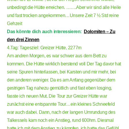
unbedingt die Hütte erreichen. …….Aber wir sind alle Heile
und fast trocken angekommen…Unsere Zeit 7 ½ Std reine
Gehzeit
Das könnte dich auch interessieren:
Dolomiten – Zu
den drei Zinnen
4.Tag: Tagesziel: Greizer Hütte, 2277m
Am andren Morgen, es war schwer aus dem Bett zu
kommen. Die Hütte wirklich berstend voll Der Tag davor hat
seine Spuren hinterlassen, bei Karsten und mir mehr, bei
den anderen weniger. Da es am Anfang gegenüber dem
gestrigen Tag nahezu gemütlich und fast eben losging,
fasste ich neuen Mut. Die Tour zur Greizer Hütte war
zunächst eine entspannte Tour…ein kleines Schneefeld
war auch dabei. Dann, nach der langen Umrundung des
Talkessels kam noch ein Anstieg, rund 600hm. Diesmal
hatte ich mit dem Anstieg zu kämpfen, ich hatte das Gefühl