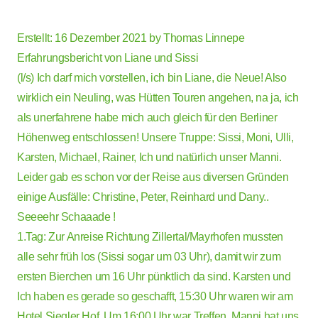
Erstellt: 16 Dezember 2021 by
Thomas Linnepe
Erfahrungsbericht von Liane und Sissi
(l/s) Ich darf mich vorstellen, ich bin Liane, die Neue! Also
wirklich ein Neuling, was Hütten Touren angehen, na ja, ich
als unerfahrene habe mich auch gleich für den Berliner
Höhenweg entschlossen! Unsere Truppe: Sissi, Moni, Ulli,
Karsten, Michael, Rainer, Ich und natürlich unser Manni.
Leider gab es schon vor der Reise aus diversen Gründen
einige Ausfälle: Christine, Peter, Reinhard und Dany..
Seeeehr Schaaade !
1.Tag: Zur Anreise Richtung Zillertal/Mayrhofen mussten
alle sehr früh los (Sissi sogar um 03 Uhr), damit wir zum
ersten Bierchen um 16 Uhr pünktlich da sind. Karsten und
Ich haben es gerade so geschafft, 15:30 Uhr waren wir am
Hotel Siegler Hof. Um 16:00 Uhr war Treffen, Manni hat uns