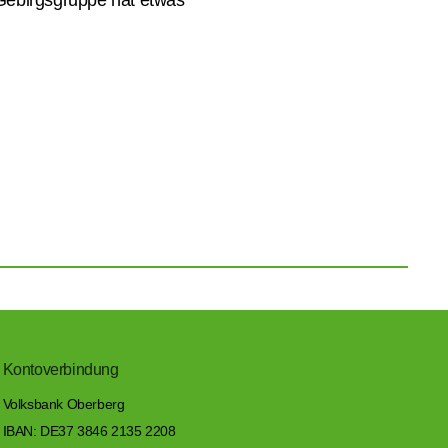
Gebirgsgruppe hat etwas
Kontoverbindung
Volksbank Oberberg
IBAN: DE37 3846 2135 2208