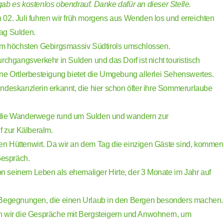
ab es kostenlos obendrauf. Danke dafür an dieser Stelle.
02. Juli fuhren wir früh morgens aus Wenden los und erreichten
ag Sulden.
om höchsten Gebirgsmassiv Südtirols umschlossen.
rchgangsverkehr in Sulden und das Dorf ist nicht touristisch
ne Ortlerbesteigung bietet die Umgebung allerlei Sehenswertes.
ndeskanzlerin erkannt, die hier schon öfter ihre Sommerurlaube
die Wanderwege rund um Sulden und wandern zur
f zur Kälberalm.
 den Hüttenwirt. Da wir an dem Tag die einzigen Gäste sind, kommen
Gespräch.
von seinem Leben als ehemaliger Hirte, der 3 Monate im Jahr auf
 Begegnungen, die einen Urlaub in den Bergen besonders machen.
n wir die Gespräche mit Bergsteigern und Anwohnern, um