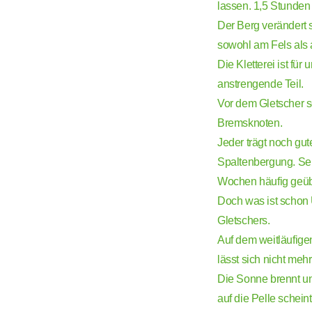
lassen. 1,5 Stunden
Der Berg verändert s
sowohl am Fels als
Die Kletterei ist fü
anstrengende Teil.
Vor dem Gletscher s
Bremsknoten.
Jeder trägt noch gut
Spaltenbergung. Sel
Wochen häufig geüb
Doch was ist schon 
Gletschers.
Auf dem weitläufige
lässt sich nicht meh
Die Sonne brennt un
auf die Pelle scheint