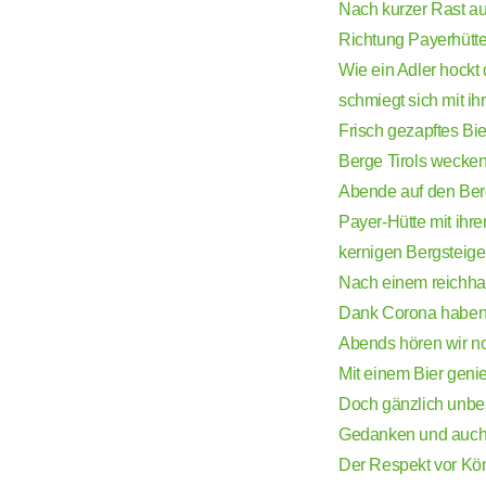
Nach kurzer Rast au
Richtung Payerhütte
Wie ein Adler hockt
schmiegt sich mit ih
Frisch gezapftes Bie
Berge Tirols wecke
Abende auf den Ber
Payer-Hütte mit ihr
kernigen Bergsteig
Nach einem reichha
Dank Corona haben w
Abends hören wir no
Mit einem Bier geni
Doch gänzlich unbesc
Gedanken und auch
Der Respekt vor Köni