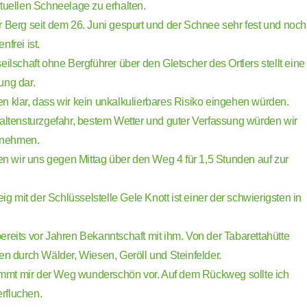
ktuellen Schneelage zu erhalten.
r Berg seit dem 26. Juni gespurt und der Schnee sehr fest und noch
frei ist.
eilschaft ohne Bergführer über den Gletscher des Ortlers stellt eine
ung dar.
n klar, dass wir kein unkalkulierbares Risiko eingehen würden.
paltensturzgefahr, bestem Wetter und guter Verfassung würden wir
f nehmen.
wir uns gegen Mittag über den Weg 4 für 1,5 Stunden auf zur
eig mit der Schlüsselstelle Gele Knott ist einer der schwierigsten in
ereits vor Jahren Bekanntschaft mit ihm. Von der Tabarettahütte
en durch Wälder, Wiesen, Geröll und Steinfelder.
mt mir der Weg wunderschön vor. Auf dem Rückweg sollte ich
rfluchen.