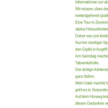
Informationen zur a
Wir wissen, dass de
weitestgehend spalten
Eine Tour in Zweiers
alpine Herausforder
Daher war uns beide
Nur bei niedriger S
den Gipfel in Angrif
Am Samstag machten 
Tabarettahütte.
Der dortige Kletterst
ganz Italien.
Mein Vater machte b
geht es in Serpentin
Auf dem Hinweg kom
diesen Gedanken ve