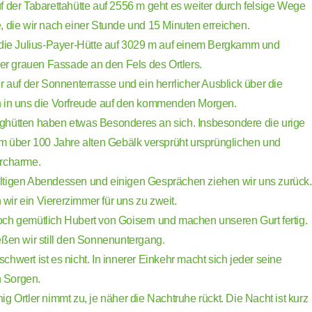
f der Tabarettahütte auf 2556 m geht es weiter durch felsige Wege
, die wir nach einer Stunde und 15 Minuten erreichen.
 die Julius-Payer-Hütte auf 3029 m auf einem Bergkamm und
rer grauen Fassade an den Fels des Ortlers.
r auf der Sonnenterrasse und ein herrlicher Ausblick über die
n in uns die Vorfreude auf den kommenden Morgen.
ghütten haben etwas Besonderes an sich. Insbesondere die urige
em über 100 Jahre alten Gebälk versprüht ursprünglichen und
ercharme.
ltigen Abendessen und einigen Gesprächen ziehen wir uns zurück.
ir ein Viererzimmer für uns zu zweit.
ch gemütlich Hubert von Goisern und machen unseren Gurt fertig.
eßen wir still den Sonnenuntergang.
hwert ist es nicht. In innerer Einkehr macht sich jeder seine
 Sorgen.
g Ortler nimmt zu, je näher die Nachtruhe rückt. Die Nacht ist kurz