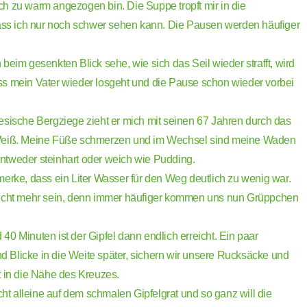
s ich zu warm angezogen bin. Die Suppe tropft mir in die
dass ich nur noch schwer sehen kann. Die Pausen werden häufiger
beim gesenkten Blick sehe, wie sich das Seil wieder strafft, wird
 dass mein Vater wieder losgeht und die Pause schon wieder vorbei
esische Bergziege zieht er mich mit seinen 67 Jahren durch das
Weiß. Meine Füße schmerzen und im Wechsel sind meine Waden
tweder steinhart oder weich wie Pudding.
merke, dass ein Liter Wasser für den Weg deutlich zu wenig war.
nicht mehr sein, denn immer häufiger kommen uns nun Grüppchen
0 Minuten ist der Gipfel dann endlich erreicht. Ein paar
Blicke in die Weite später, sichern wir unsere Rucksäcke und
t in die Nähe des Kreuzes.
icht alleine auf dem schmalen Gipfelgrat und so ganz will die