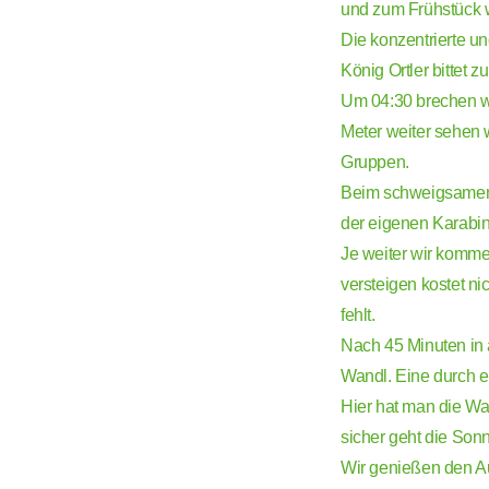
und zum Frühstück w
Die konzentrierte u
König Ortler bittet z
Um 04:30 brechen wi
Meter weiter sehen 
Gruppen.
Beim schweigsamen 
der eigenen Karabin
Je weiter wir komme
versteigen kostet ni
fehlt.
Nach 45 Minuten in 
Wandl. Eine durch e
Hier hat man die Wa
sicher geht die Sonn
Wir genießen den Au