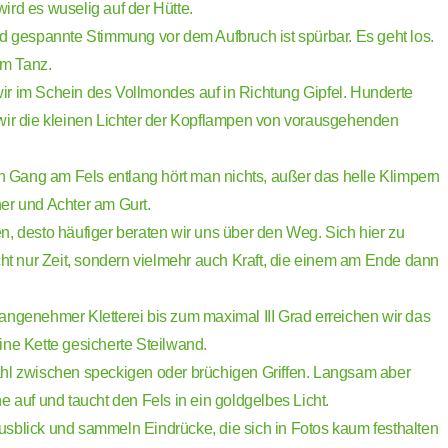
ird es wuselig auf der Hütte.
nd gespannte Stimmung vor dem Aufbruch ist spürbar. Es geht los.
um Tanz.
r im Schein des Vollmondes auf in Richtung Gipfel. Hunderte
wir die kleinen Lichter der Kopflampen von vorausgehenden
Gang am Fels entlang hört man nichts, außer das helle Klimpern
er und Achter am Gurt.
n, desto häufiger beraten wir uns über den Weg. Sich hier zu
cht nur Zeit, sondern vielmehr auch Kraft, die einem am Ende dann
angenehmer Kletterei bis zum maximal III Grad erreichen wir das
ine Kette gesicherte Steilwand.
hl zwischen speckigen oder brüchigen Griffen. Langsam aber
e auf und taucht den Fels in ein goldgelbes Licht.
sblick und sammeln Eindrücke, die sich in Fotos kaum festhalten