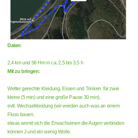
Daten
:
2,4 km und 56 Hm in ca. 2,5 bis 3,5 h
Mit zu bringen:
Wetter gerechte Kleidung, Essen und Trinken für zwei
kleine (5 min) und eine große Pause 30 min),
evtl. Wechselkleidung (wir werden auch was an einem
Fluss bauen,
etwas womit sich die Erwachsenen die Augen verbinden
können J und ein wenig Wolle.