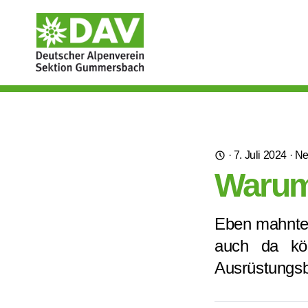
·
7. Juli 2024
·
N
Warum
Eben mahnte 
auch da kön
Ausrüstungsb