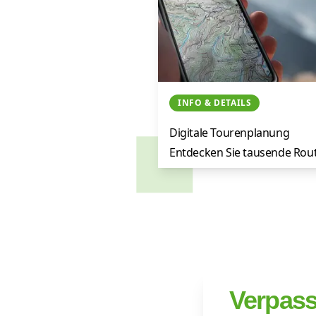
INFO & DETAILS
Alpenvereina
Digitale Tourenplanung
Entdecken Sie tausende Rou
mit GPS-Tracks, detaillierten
Karten und hilfreichen
Community-Tipps.
Jetzt Details ansehen
Verpasse