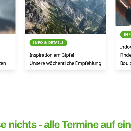
INF
Tour der
K
INFO & DETAILS
Indo
ktiv
Woche
s
Inspiration am Gipfel
Finde
ten
Unsere wöchentliche Empfehlung
Bould
für besonders schöne und
Train
abwechslungsreiche
Bergerlebnisse.
Jetzt Details ansehen
 nichts - alle Termine auf ei