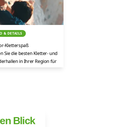
O & DETAILS
letterhallen-
or-Kletterspaß
uche
n Sie die besten Kletter- und
erhallen in Ihrer Region für
ing und Freizeit.
Jetzt Details ansehen
nen Blick