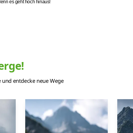
enn es geht hoch hinaus!
erge!
e und entdecke neue Wege