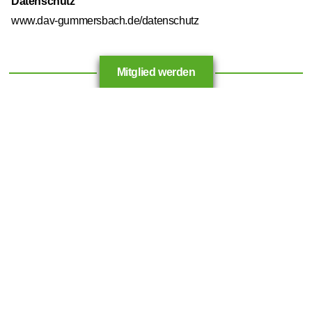
Datenschutz
www.dav-gummersbach.de/datenschutz
Mitglied werden
DAV Sektion Gummersbach e.V.
Friedrichstraße 26
51643 Gummersbach
Telefon: 02261/816401
www.dav-gummersbach.de
info@dav-gm.de