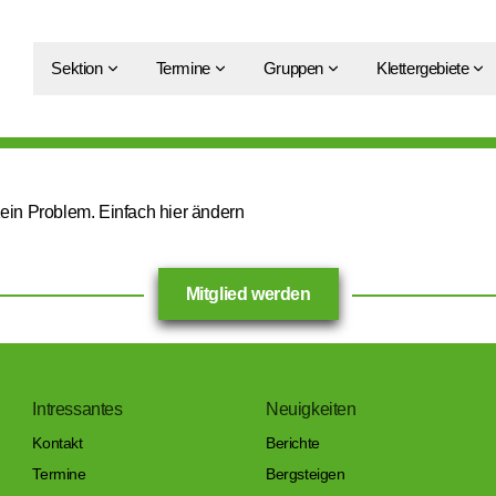
Sektion
Termine
Gruppen
Klettergebiete
Kein Problem. Einfach
hier
ändern
Mitglied werden
Intressantes
Neuigkeiten
Kontakt
Berichte
Termine
Bergsteigen