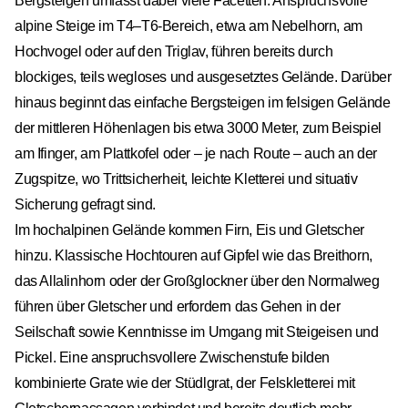
Bergsteigen umfasst dabei viele Facetten. Anspruchsvolle
alpine Steige im T4–T6-Bereich, etwa am Nebelhorn, am
Hochvogel oder auf den Triglav, führen bereits durch
blockiges, teils wegloses und ausgesetztes Gelände. Darüber
hinaus beginnt das einfache Bergsteigen im felsigen Gelände
der mittleren Höhenlagen bis etwa 3000 Meter, zum Beispiel
am Ifinger, am Plattkofel oder – je nach Route – auch an der
Zugspitze, wo Trittsicherheit, leichte Kletterei und situativ
Sicherung gefragt sind.
Im hochalpinen Gelände kommen Firn, Eis und Gletscher
hinzu. Klassische Hochtouren auf Gipfel wie das Breithorn,
das Allalinhorn oder der Großglockner über den Normalweg
führen über Gletscher und erfordern das Gehen in der
Seilschaft sowie Kenntnisse im Umgang mit Steigeisen und
Pickel. Eine anspruchsvollere Zwischenstufe bilden
kombinierte Grate wie der Stüdlgrat, der Felskletterei mit