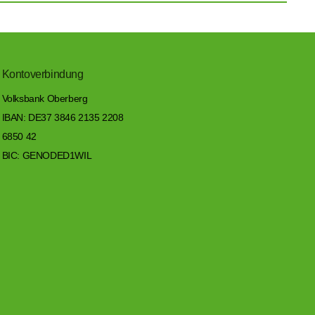
Kontoverbindung
Volksbank Oberberg
IBAN: DE37 3846 2135 2208
6850 42
BIC: GENODED1WIL