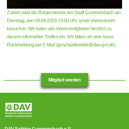
Zudem wird der Bürgermeister der Stadt Gummersbach am
Dienstag, den 09.06.2026 15:00 Uhr, unser Vereinsheim
besuchen. Wir laden alle Vereinsmitglieder herzlich zu
diesem informellen Treffen ein. Wir bitten um eine kurze
Rückmeldung per E-Mail (
geschaeftsstelle@dav-gm.de
).
Mitglied werden
DAV Sektion Gummersbach e.V.