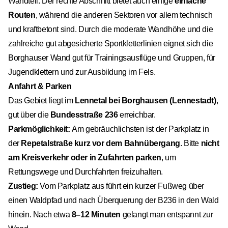
Wandteil. Der rechte Abschnitt bietet auch einige
einfache
Routen
, während die anderen Sektoren vor allem technisch
und kraftbetont sind. Durch die moderate Wandhöhe und die
zahlreiche gut abgesicherte Sportkletterlinien eignet sich die
Borghauser Wand gut für Trainingsausflüge und Gruppen, für
Jugendklettern und zur Ausbildung im Fels.
Anfahrt & Parken
Das Gebiet liegt im
Lennetal bei Borghausen (Lennestadt)
,
gut über die
Bundesstraße 236
erreichbar.
Parkmöglichkeit:
Am gebräuchlichsten ist der Parkplatz in
der
Repetalstraße kurz vor dem Bahnübergang
. Bitte
nicht
am Kreisverkehr oder in Zufahrten parken
, um
Rettungswege und Durchfahrten freizuhalten.
Zustieg:
Vom Parkplatz aus führt ein kurzer Fußweg über
einen Waldpfad und nach Überquerung der B236 in den Wald
hinein. Nach etwa
8–12 Minuten
gelangt man entspannt zur