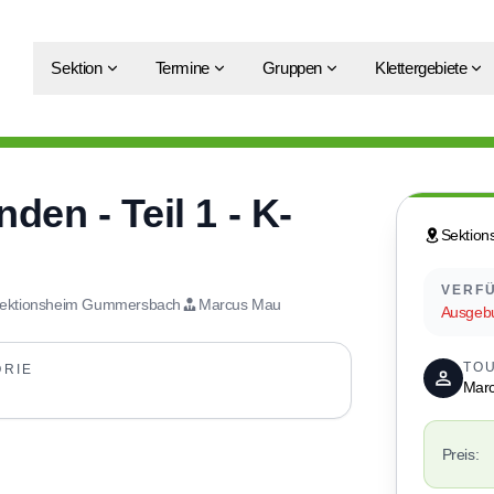
Sektion
Termine
Gruppen
Klettergebiete
en - Teil 1 - K-
Sektio
VERFÜ
ektionsheim Gummersbach
Marcus Mau
Ausgeb
TO
ORIE
Mar
Preis: