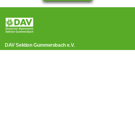
DAV Sektion Gummersbach e.V.
Friedrichstraße 26
51643 Gummersbach
Telefon: 02261/816401
www.dav-gummersbach.de
info@dav-gm.de
Intressantes
Neuigkeiten
Kontakt
Berichte
Termine
Bergsteigen
Barrierefreiheit
Bergwandern